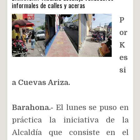
informales de calles y aceras
P
or
K
es
si
a Cuevas Ariza.
Barahona.-
El lunes se puso en
práctica la iniciativa de la
Alcaldía que consiste en el