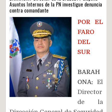
Asuntos Internos de la PN investigue denuncia
contra comandante
POR EL
FARO
DEL
SUR
BARAH
ONA:
El
Director
de l
a
Dirección General de Seguridad