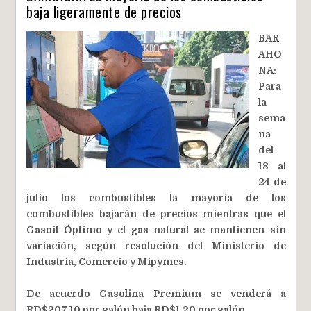
baja ligeramente de precios
BAR
AHO
NA:
Para
la
sema
na
del
18 al
24 de
julio los combustibles la mayoría de los
combustibles bajarán de precios mientras que el
Gasoil Óptimo y el gas natural se mantienen sin
variación, según resolución del Ministerio de
Industria, Comercio y Mipymes.
De acuerdo Gasolina Premium se venderá a
RD$207.10 por galón baja RD$1.20 por galón.