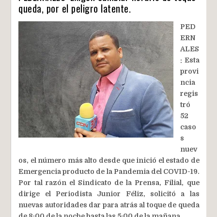
queda, por el peligro latente.
PED
ERN
ALES
: Esta
provi
ncia
regis
tró
52
caso
s
nuev
os, el número más alto desde que inició el estado de
Emergencia producto de la Pandemia del COVID-19.
Por tal razón el Sindicato de la Prensa, Filial, que
dirige el Periodista Junior Féliz, solicitó a las
nuevas autoridades dar para atrás al toque de queda
de 8:00 de la noche hasta las 5:00 de la mañana.