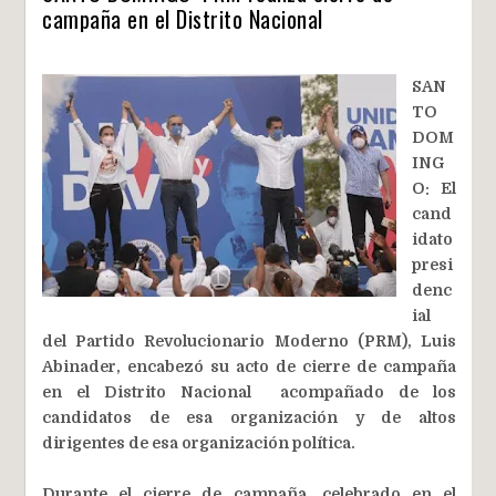
campaña en el Distrito Nacional
SAN
TO
DOM
ING
O: El
cand
idato
presi
denc
ial
del Partido Revolucionario Moderno (PRM), Luis
Abinader, encabezó su acto de cierre de campaña
en el Distrito Nacional acompañado de los
candidatos de esa organización y de altos
dirigentes de esa organización política.
Durante el cierre de campaña, celebrado en el