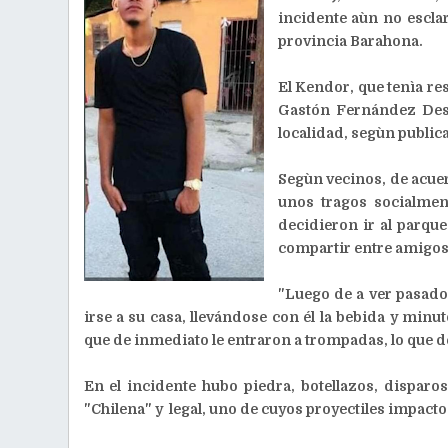
incidente aùn no escla
provincia Barahona.
El Kendor, que tenìa res
Gastón Fernández Desig
localidad, segùn publica
Segùn vecinos, de acue
unos tragos socialmen
decidieron ir al parqu
compartir entre amigos
"Luego de a ver pasado
irse a su casa, llevándose con él la bebida y m
que de inmediato le entraron a trompadas, lo que d
En el incidente hubo piedra, botellazos, dispar
"Chilena" y legal, uno de cuyos proyectiles impact