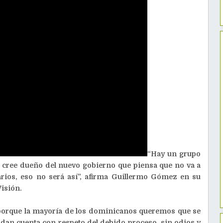
“Hay un grupo
 cree dueño del nuevo gobierno que piensa que no va a
ios, eso no será así”, afirma Guillermo Gómez en su
isión.
“porque la mayoría de los dominicanos queremos que se
indan cuenta con respeto del debido proceso, sin odios y