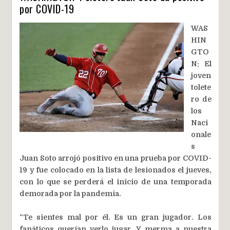
por COVID-19
WAS
HIN
GTO
N: El
joven
tolete
ro de
los
Naci
onale
s
Juan Soto arrojó positivo en una prueba por COVID-
19 y fue colocado en la lista de lesionados el jueves,
con lo que se perderá el inicio de una temporada
demorada por la pandemia.
“Te sientes mal por él. Es un gran jugador. Los
fanáticos querían verlo jugar. Y merma a nuestra