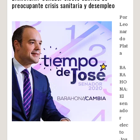
preocupante crisis sanitaria y desempleo
Por
Leo
nar
do
Plat
a
BA
RA
HO
NA:
El
sen
ado
r
elec
to
Jos