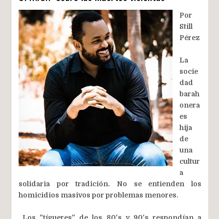
Por
Still
Pérez
La
socie
dad
barah
onera
es
hija
de
una
cultur
a
solidaria por tradición. No se entienden los
homicidios masivos por problemas menores.
Los "tígueres" de los 80's y 90's respondían a