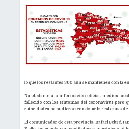
lo que los restantes 300 aún se mantienen con la 
No obstante a la información oficial, medios loc
fallecido con los síntomas del coronavirus pero q
autoridades no pudieron constatar la real causa de 
El comunicador de esta provincia, Rafael Beltré, ta
Fiallo, no cuenta con ventiladores mecánicos ni lo