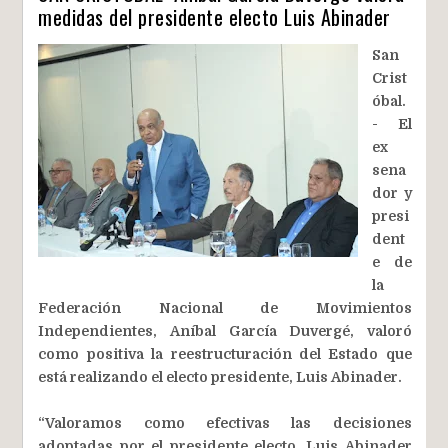
medidas del presidente electo Luis Abinader
San
Crist
óbal.
- El
ex
sena
dor y
presi
dent
e de
la
Federación Nacional de Movimientos
Independientes, Aníbal García Duvergé, valoró
como positiva la reestructuración del Estado que
está realizando el electo presidente, Luis Abinader.
“Valoramos como efectivas las decisiones
adoptadas por el presidente electo, Luis Abinader