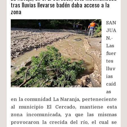
tras lluvias llevarse badén daba acceso a la
zona
SAN
JUA
N.-
Las
fuer
tes
lluv
ias
caíd
as
en la comunidad La Naranja, perteneciente
al municipio El Cercado, mantiene esta
zona incomunicada, ya que las mismas
provocaron la crecida del río, el cual se