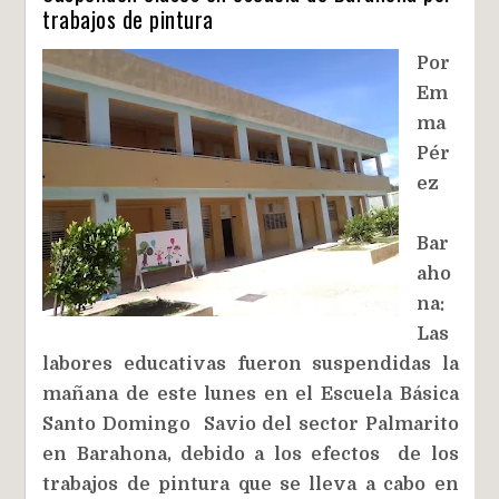
trabajos de pintura
Por
Em
ma
Pér
ez
Bar
aho
na:
Las
labores educativas fueron suspendidas la
mañana de este lunes en el Escuela Básica
Santo Domingo Savio del sector Palmarito
en Barahona, debido a los efectos de los
trabajos de pintura que se lleva a cabo en