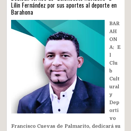
Lilin Fernández por sus aportes al deporte en
Barahona
BAR
AH
ON
A:
E
l
Clu
b
Cult
ural
y
Dep
orti
vo
Francisco Cuevas de Palmarito, dedicará su