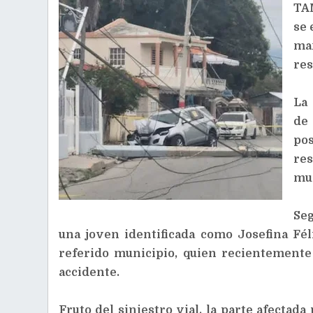
TAM
se 
ma
res
La 
de 
po
re
mun
Seg
una joven identificada como Josefina Fél
referido municipio, quien recientemente 
accidente.
Fruto del siniestro vial, la parte afectada