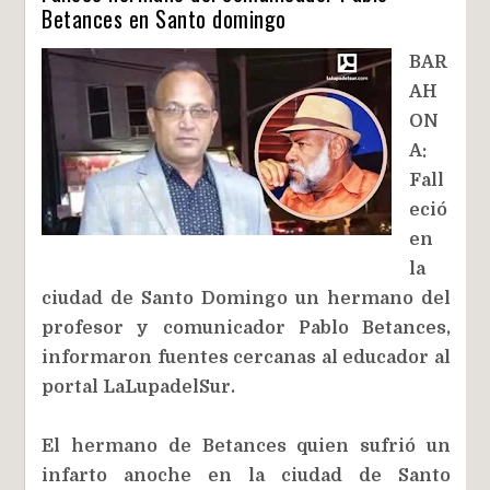
Betances en Santo domingo
BAR
AH
ON
A:
Fall
eció
en
la
ciudad de Santo Domingo un hermano del
profesor y comunicador Pablo Betances,
informaron fuentes cercanas al educador al
portal LaLupadelSur.
El hermano de Betances quien sufrió un
infarto anoche en la ciudad de Santo