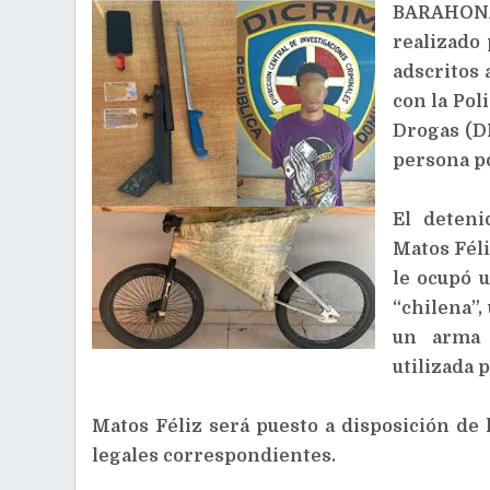
BARAHONA
realizado
adscritos 
con la Pol
Drogas (DN
persona po
El deteni
Matos Féli
le ocupó 
“chilena”,
un arma 
utilizada 
Matos Féliz será puesto a disposición de l
legales correspondientes.