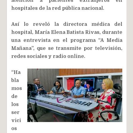
atención a pacientes extranjeros en
hospitales de la red pública nacional.
Así lo reveló la directora médica del
hospital, María Elena Batista Rivas, durante
una entrevista en el programa “A Media
Mañana”, que se transmite por televisión,
redes sociales y radio online.
“Ha
bla
mos
de
los
ser
vici
os