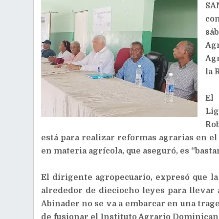
SA
co
sáb
Ag
Agr
la 
El
Li
Rob
está para realizar reformas agrarias en el 
en materia agrícola, que aseguró, es “basta
El dirigente agropecuario, expresó que la
alrededor de dieciocho leyes para llevar 
Abinader no se va a embarcar en una traged
de fusionar el Instituto Agrario Dominicano