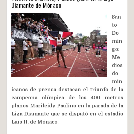
Diamante de Mónaco
San
to
Do
min
go:
Me
dios
do
min
icanos de prensa destacan el triunfo de la
campeona olímpica de los 400 metros
planos Marileidy Paulino en la parada de la
Liga Diamante que se disputó en el estadio
Luis II, de Mónaco.