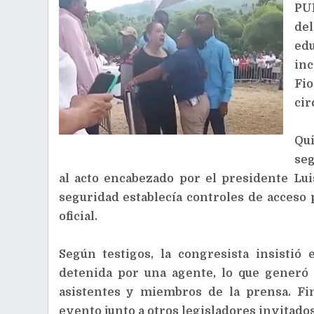
PU
del
ed
inc
Fi
cir
Qui
seg
al acto encabezado por el presidente Lu
seguridad establecía controles de acceso
oficial.
Según testigos, la congresista insistió
detenida por una agente, lo que gener
asistentes y miembros de la prensa. Fi
evento junto a otros legisladores invitados