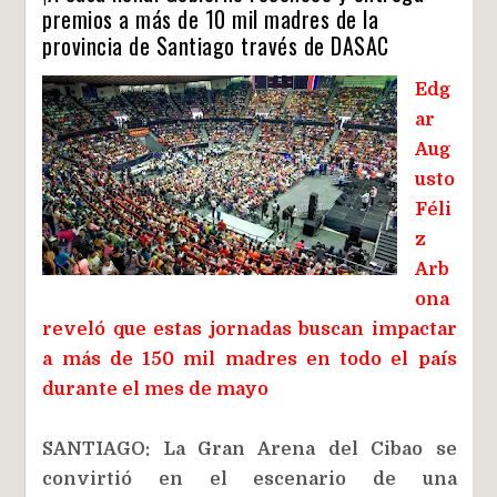
premios a más de 10 mil madres de la
provincia de Santiago través de DASAC
Edg
ar
Aug
usto
Féli
z
Arb
ona
reveló que estas jornadas buscan impactar
a más de 150 mil madres en todo el país
durante el mes de mayo
SANTIAGO: La Gran Arena del Cibao se
convirtió en el escenario de una