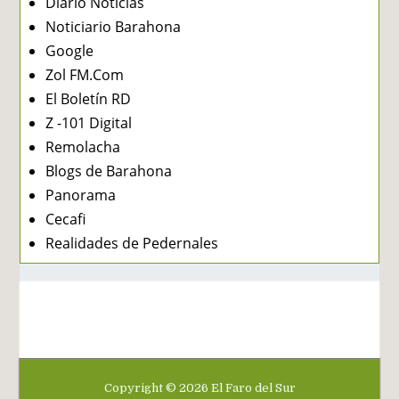
Diario Noticias
Noticiario Barahona
Google
Zol FM.Com
El Boletín RD
Z -101 Digital
Remolacha
Blogs de Barahona
Panorama
Cecafi
Realidades de Pedernales
Copyright ©
2026
El Faro del Sur