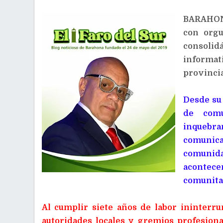
BARAHONA
con orgu
consolid
informat
provincia
Desde su
de com
inquebr
comunicac
comunidad
acontece
comunitar
Al cumplir siete años de labor ininterru
autoridades locales y gremios profesiona