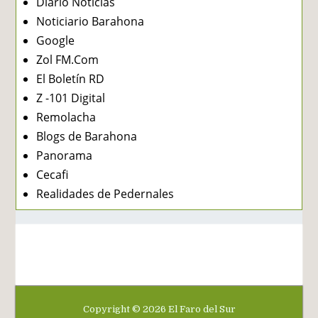
Diario Noticias
Noticiario Barahona
Google
Zol FM.Com
El Boletín RD
Z -101 Digital
Remolacha
Blogs de Barahona
Panorama
Cecafi
Realidades de Pedernales
Copyright ©
2026
El Faro del Sur