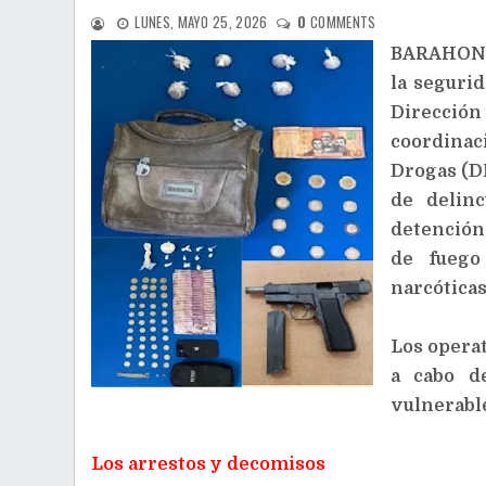
LUNES, MAYO 25, 2026
0
COMMENTS
BARAHONA.
la segurid
Direcció
coordinac
Drogas (D
de delinc
detención
de fuego
narcóticas
Los operat
a cabo d
vulnerabl
Los arrestos y decomisos