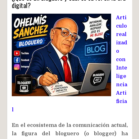
digital?
Arti
culo
real
izad
o
con
Inte
lige
ncia
Arti
ficia
l
En el ecosistema de la comunicación actual,
la figura del bloguero (o blogger) ha