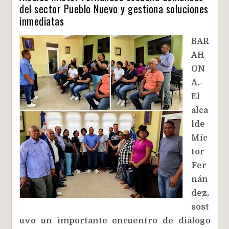
del sector Pueblo Nuevo y gestiona soluciones
inmediatas
BAR
AH
ON
A.-
El
alca
lde
Míc
tor
Fer
nán
dez,
sost
uvo un importante encuentro de diálogo