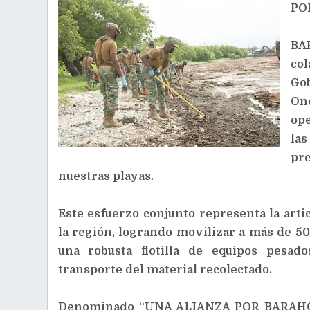
PO
BA
col
Gob
On
ope
la
pre
nuestras playas.
Este esfuerzo conjunto representa la arti
la región, logrando movilizar a más de 5
una robusta flotilla de equipos pesad
transporte del material recolectado.
Denominado “UNA ALIANZA POR BARAHONA”