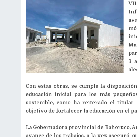
VI
Inf
ava
mód
ini
Mar
par
3 
ale
Con estas obras, se cumple la disposición
educación inicial para los más pequeñ
sostenible, como ha reiterado el titular
objetivo de fortalecer la educación en el pa
La Gobernadora provincial de Bahoruco, Ar
avance de los trabajos, a la vez aseguró, q