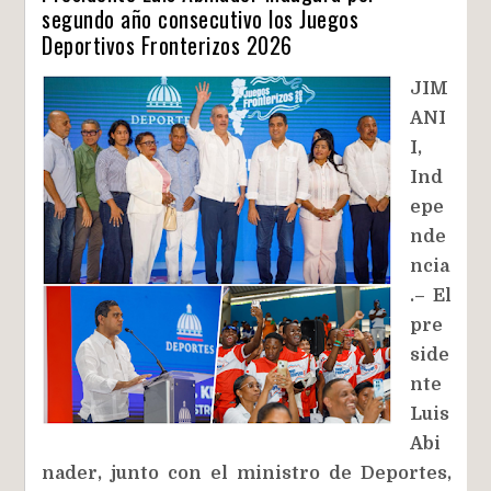
segundo año consecutivo los Juegos
Deportivos Fronterizos 2026
JIM
ANI
I,
Ind
epe
nde
ncia
.– El
pre
side
nte
Luis
Abi
nader, junto con el ministro de Deportes,