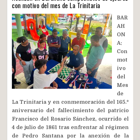
con motivo del mes de La Trinitaria
BAR
AH
ON
A:
Con
mot
ivo
del
Mes
de
La Trinitaria y en conmemoración del 165.º
aniversario del fallecimiento del patricio
Francisco del Rosario Sánchez, ocurrido el
4 de julio de 1861 tras enfrentar al régimen
de Pedro Santana por la anexión de la