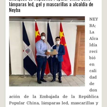
lámparas led, gel y mascarillas a alcaldía de
Neyba
NEY
BA:
La
Alca
ldía
reci
bió
en
cali
dad
de
don
ación de la Embajada de la República
Popular China, lámparas led, mascarillas y