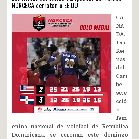
NORCECA derrotan a EE.UU
CA
NA
DA:
Las
Rei
nas
del
Cari
be,
sele
cció
n
fem
enina nacional de voleibol de República
Dominicana, se coronan este domingo