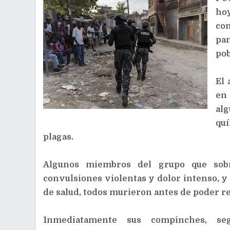
hoy
co
pan
pob
El 
en 
al
qu
plagas.
Algunos miembros del grupo que sobre
convulsiones violentas y dolor intenso, y
de salud, todos murieron antes de poder re
Inmediatamente sus compinches, seg