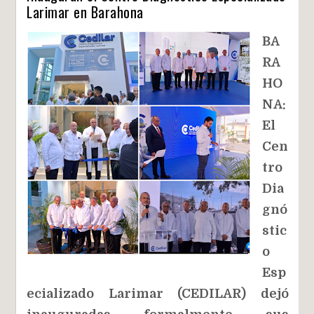
Larimar en Barahona
BA
RA
HO
NA:
El
Cen
tro
Dia
gnó
stic
o
Esp
ecializado Larimar (CEDILAR) dejó