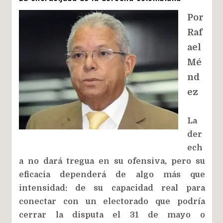
Por
Raf
ael
Mé
nd
ez
La
der
ech
a no dará tregua en su ofensiva, pero su
eficacia dependerá de algo más que
intensidad: de su capacidad real para
conectar con un electorado que podría
cerrar la disputa el 31 de mayo o