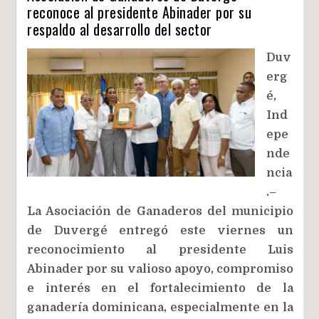
reconoce al presidente Abinader por su
respaldo al desarrollo del sector
Duv
erg
é,
Ind
epe
nde
ncia
.–
La Asociación de Ganaderos del municipio
de Duvergé entregó este viernes un
reconocimiento al presidente Luis
Abinader por su valioso apoyo, compromiso
e interés en el fortalecimiento de la
ganadería dominicana, especialmente en la