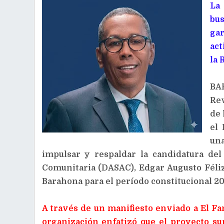
La
bu
gar
act
la 
BA
Re
de 
el
un
impulsar y respaldar la candidatura del
Comunitaria (DASAC),
Edgar Augusto Féliz
Barahona para el período constitucional 2
A través de un manifiesto enviado a El Far
organización enfatizó que el proyecto s