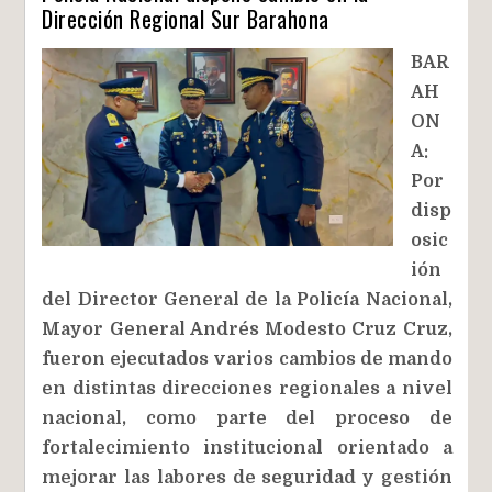
Dirección Regional Sur Barahona
BAR
AH
ON
A:
Por
disp
osic
ión
del Director General de la Policía Nacional,
Mayor General Andrés Modesto Cruz Cruz,
fueron ejecutados varios cambios de mando
en distintas direcciones regionales a nivel
nacional, como parte del proceso de
fortalecimiento institucional orientado a
mejorar las labores de seguridad y gestión